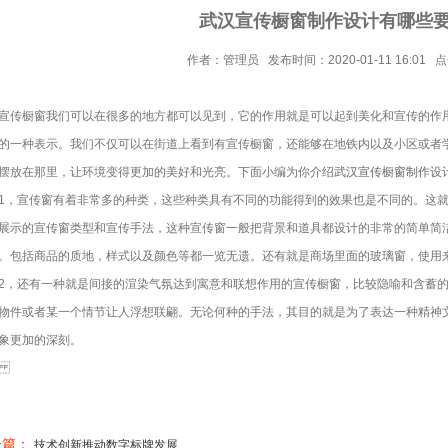
武汉宣传橱窗制作设计有哪些
作者：管理员 发布时间：2020-01-11 16:01 
橱窗我们可以在很多的地方都可以见到，它的作用就是可以起到美化和宣传的作用
的一种表示。我们不仅可以在街道上看到有宣传橱窗，还能够在地铁内以及小区或者
摆放在那里，让环境变得更加的美好和光亮。下面小编为你介绍
武汉宣传橱窗制作
设
宣传窗有着非常多的种类，这些种类具有不同的功能得到的效果也是不同的。这就
展示的宣传窗类型和宣传手法，这种宣传窗一般把背景和道具都设计的非常的简单简
。包括商品的质地，样式以及颜色等都一览无遗。还有就是商场里面的玻璃窗，使用
还有一种就是间接的渲染气氛达到寓意和联想作用的宣传橱窗，比较隐喻和含蓄的
物件或者某一个情节让人浮想联翩。无论何种的手法，其目的就是为了表达一种精神
象更加的深刻。
一篇：
技术创新推动数字标牌发展