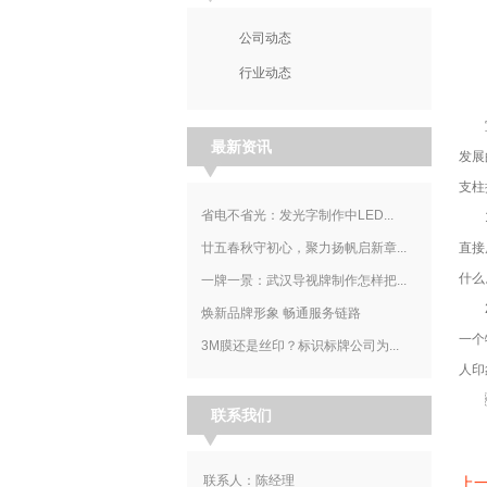
公司动态
行业动态
宣传
最新资讯
发展
支柱
省电不省光：发光字制作中LED...
1，
廿五春秋守初心，聚力扬帆启新章...
直接
什么
一牌一景：武汉导视牌制作怎样把...
2，
焕新品牌形象 畅通服务链路
一个
3M膜还是丝印？标识标牌公司为...
人印
联系我们
联系人：陈经理
上