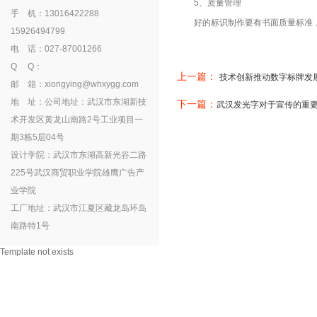
5、质量管理
手 机：13016422288
好的标识制作要有书面质量标准，
15926494799
电 话：027-87001266
Q Q：
上一篇：
技术创新推动数字标牌发
邮 箱：xiongying@whxygg.com
地 址：公司地址：武汉市东湖新技
下一篇：
武汉发光字对于宣传的重
术开发区黄龙山南路2号工业项目一
期3栋5层04号
设计学院：武汉市东湖高新光谷二路
225号武汉商贸职业学院雄鹰广告产
业学院
工厂地址：武汉市江夏区藏龙岛环岛
南路特1号
Template not exists