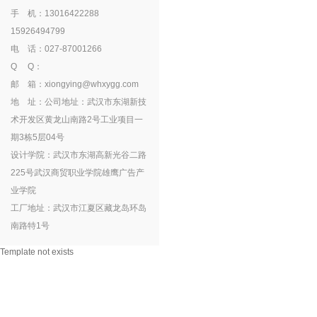
手 机：13016422288
15926494799
电 话：027-87001266
Q Q：
邮 箱：xiongying@whxygg.com
地 址：公司地址：武汉市东湖新技
术开发区黄龙山南路2号工业项目一
期3栋5层04号
设计学院：武汉市东湖高新光谷二路
225号武汉商贸职业学院雄鹰广告产
业学院
工厂地址：武汉市江夏区藏龙岛环岛
南路特1号
Template not exists