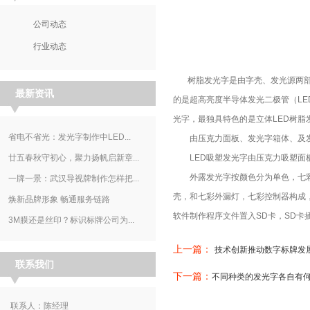
公司动态
行业动态
树脂发光字是由字壳、发光源两部分
最新资讯
的是超高亮度半导体发光二极管（L
光字，最独具特色的是立体LED树脂
省电不省光：发光字制作中LED...
由压克力面板、发光字箱体、及发
廿五春秋守初心，聚力扬帆启新章...
LED吸塑发光字由压克力吸塑面板
外露发光字按颜色分为单色，七彩
一牌一景：武汉导视牌制作怎样把...
壳，和七彩外漏灯，七彩控制器构成
焕新品牌形象 畅通服务链路
软件制作程序文件置入SD卡，SD卡
3M膜还是丝印？标识标牌公司为...
上一篇：
技术创新推动数字标牌发
联系我们
下一篇：
不同种类的发光字各自有
联系人：陈经理