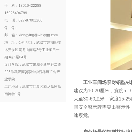
手 机：13016422288
15926494799
电 话：027-87001266
Q Q：
邮 箱：xiongying@whxygg.com
地 址：公司地址：武汉市东湖新技
术开发区黄龙山南路2号工业项目一
期3栋5层04号
设计学院：武汉市东湖高新光谷二路
225号武汉商贸职业学院雄鹰广告产
业学院
工业车间场景对铝型材标
工厂地址：武汉市江夏区藏龙岛环岛
建议为10-20厘米，宽度
南路特1号
大至30-60厘米，宽度1
间安全警示牌需突出警示性
速察觉。
户外场景的铝型材标牌尺