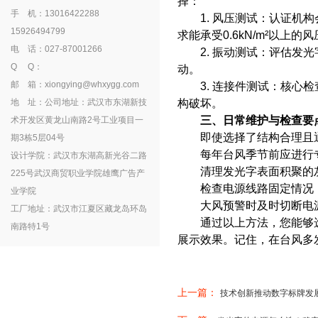
择：
手 机：13016422288
1. 风压测试：认证机构
15926494799
求能承受0.6kN/m²以上的
电 话：027-87001266
2. 振动测试：评估发光
Q Q：
动。
邮 箱：xiongying@whxygg.com
3. 连接件测试：核心检
地 址：公司地址：武汉市东湖新技
构破坏。
三、日常维护与检查要
术开发区黄龙山南路2号工业项目一
即使选择了结构合理且通
期3栋5层04号
每年台风季节前应进行专
设计学院：武汉市东湖高新光谷二路
清理发光字表面积聚的灰
225号武汉商贸职业学院雄鹰广告产
检查电源线路固定情况，
业学院
大风预警时及时切断电源
工厂地址：武汉市江夏区藏龙岛环岛
通过以上方法，您能够选
南路特1号
展示效果。记住，在台风多
上一篇：
技术创新推动数字标牌发