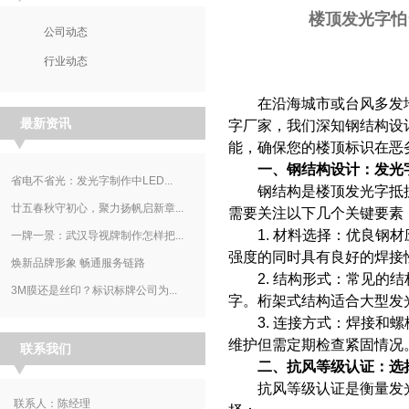
楼顶发光字怕
公司动态
行业动态
在沿海城市或台风多发地
最新资讯
字厂家
，我们深知钢结构设
能，确保您的楼顶标识在恶
一、钢结构设计：发光
省电不省光：发光字制作中LED...
钢结构是楼顶发光字抵抗
廿五春秋守初心，聚力扬帆启新章...
需要关注以下几个关键要素
1. 材料选择：优良钢材应
一牌一景：武汉导视牌制作怎样把...
强度的同时具有良好的焊接
焕新品牌形象 畅通服务链路
2. 结构形式：常见的结
3M膜还是丝印？标识标牌公司为...
字。桁架式结构适合大型发
3. 连接方式：焊接和螺
维护但需定期检查紧固情况
联系我们
二、抗风等级认证：选
抗风等级认证是衡量发光
联系人：陈经理