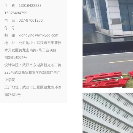
手 机：13016422288
15926494799
电 话：027-87001266
Q Q：
邮 箱：xiongying@whxygg.com
地 址：公司地址：武汉市东湖新技
术开发区黄龙山南路2号工业项目一
期3栋5层04号
设计学院：武汉市东湖高新光谷二路
225号武汉商贸职业学院雄鹰广告产
业学院
工厂地址：武汉市江夏区藏龙岛环岛
南路特1号