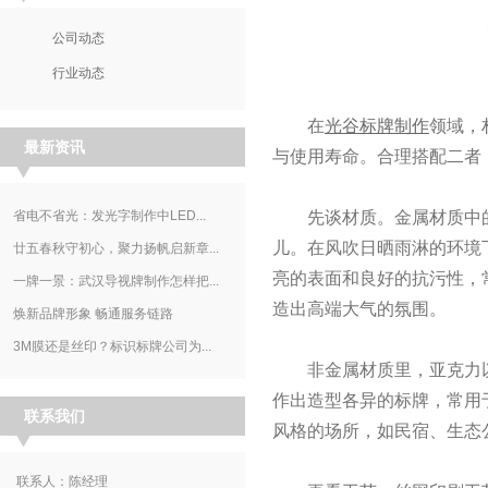
公司动态
行业动态
在
光谷标牌制作
领域，
最新资讯
与使用寿命。合理搭配二者
省电不省光：发光字制作中LED...
先谈材质。金属材质中的
儿。在风吹日晒雨淋的环境
廿五春秋守初心，聚力扬帆启新章...
亮的表面和良好的抗污性，
一牌一景：武汉导视牌制作怎样把...
造出高端大气的氛围。
焕新品牌形象 畅通服务链路
3M膜还是丝印？标识标牌公司为...
非金属材质里，亚克力以
作出造型各异的标牌，常用
联系我们
风格的场所，如民宿、生态
联系人：陈经理