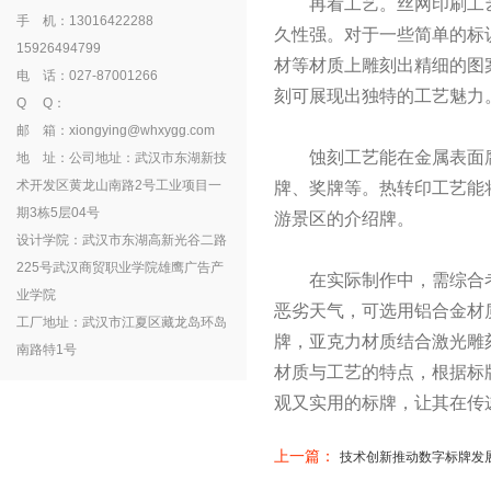
再看工艺。丝网印刷工艺
手 机：13016422288
久性强。对于一些简单的标
15926494799
材等材质上雕刻出精细的图案
电 话：027-87001266
刻可展现出独特的工艺魅力
Q Q：
邮 箱：xiongying@whxygg.com
蚀刻工艺能在金属表面腐
地 址：公司地址：武汉市东湖新技
术开发区黄龙山南路2号工业项目一
牌、奖牌等。热转印工艺能
期3栋5层04号
游景区的介绍牌。
设计学院：武汉市东湖高新光谷二路
225号武汉商贸职业学院雄鹰广告产
在实际制作中，需综合考
业学院
恶劣天气，可选用铝合金材
工厂地址：武汉市江夏区藏龙岛环岛
牌，亚克力材质结合激光雕
南路特1号
材质与工艺的特点，根据标
观又实用的标牌，让其在传
上一篇：
技术创新推动数字标牌发