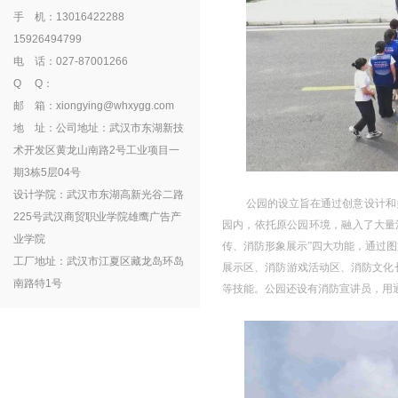
手 机：13016422288
15926494799
电 话：027-87001266
Q Q：
邮 箱：xiongying@whxygg.com
地 址：公司地址：武汉市东湖新技
术开发区黄龙山南路2号工业项目一
期3栋5层04号
设计学院：武汉市东湖高新光谷二路
公园的设立旨在通过创意设计和
225号武汉商贸职业学院雄鹰广告产
园内，依托原公园环境，融入了大量
业学院
传、消防形象展示”四大功能，通过
工厂地址：武汉市江夏区藏龙岛环岛
展示区、消防游戏活动区、消防文化
南路特1号
等技能。公园还设有消防宣讲员，用