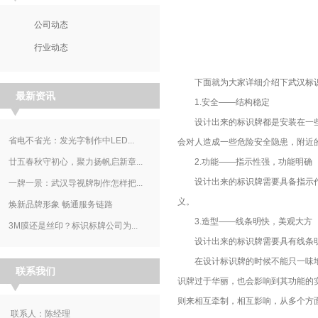
公司动态
行业动态
下面就为大家详细介绍下
武汉标
最新资讯
1.安全——结构稳定
设计出来的标识牌都是安装在一些
省电不省光：发光字制作中LED...
会对人造成一些危险安全隐患，附近
廿五春秋守初心，聚力扬帆启新章...
2.功能——指示性强，功能明确
设计出来的标识牌需要具备指示作
一牌一景：武汉导视牌制作怎样把...
义。
焕新品牌形象 畅通服务链路
3.造型——线条明快，美观大方
3M膜还是丝印？标识标牌公司为...
设计出来的标识牌需要具有线条明
在设计标识牌的时候不能只一味地
联系我们
识牌过于华丽，也会影响到其功能的
则来相互牵制，相互影响，从多个方
联系人：陈经理